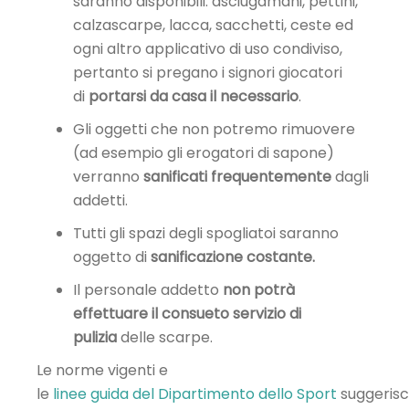
saranno disponibili: asciugamani, pettini,
calzascarpe, lacca, sacchetti, ceste ed
ogni altro applicativo di uso condiviso,
pertanto si pregano i signori giocatori
di
portarsi da casa il necessario
.
Gli oggetti che non potremo rimuovere
(ad esempio gli erogatori di sapone)
verranno
sanificati frequentemente
dagli
addetti.
Tutti gli spazi degli spogliatoi saranno
oggetto di
sanificazione costante.
Il personale addetto
non potrà
effettuare il consueto servizio di
pulizia
delle scarpe.
Le norme vigenti e
le
linee guida del Dipartimento dello Sport
suggeris