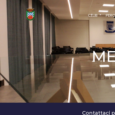
CLUB
PERC
ME
Contattaci p