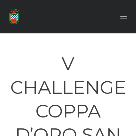
Toggl
V
CHALLENGE
COPPA
D’ORO SAN