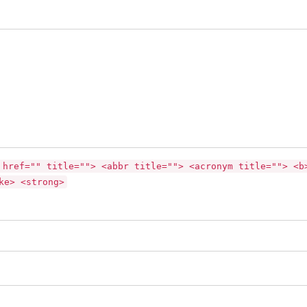
 href="" title=""> <abbr title=""> <acronym title=""> <b
ke> <strong>