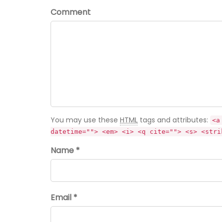
Comment
You may use these
HTML
tags and attributes:
<a
datetime=""> <em> <i> <q cite=""> <s> <stri
Name *
Email *