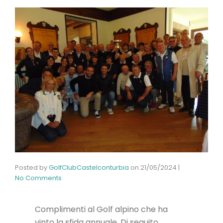
Posted by
GolfClubCastelconturbia
on
21/05/2024
|
No Comments
Complimenti al Golf alpino che ha
vinto la sfida annuale. Di seguito