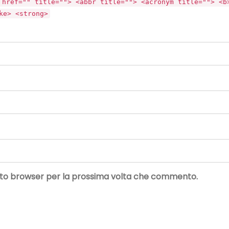
 href="" title=""> <abbr title=""> <acronym title=""> <b
ke> <strong>
uesto browser per la prossima volta che commento.