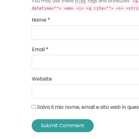
You may use these
HTML
tags and attributes:
<a
datetime=""> <em> <i> <q cite=""> <s> <stri
Name *
Email *
Website
Salva il mio nome, email e sito web in q