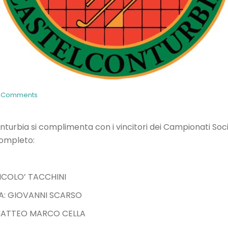
 Comments
onturbia si complimenta con i vincitori dei Campionati Soc
completo:
ICOLO’ TACCHINI
: GIOVANNI SCARSO
MATTEO MARCO CELLA