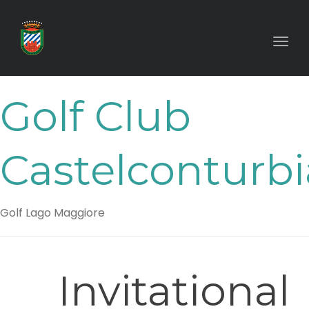
Toggl
Golf Club
Castelconturbi
Golf Lago Maggiore
Invitational