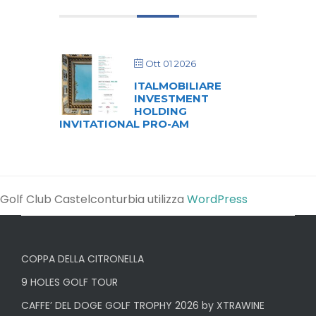
Ott 01 2026
ITALMOBILIARE
INVESTMENT
HOLDING
INVITATIONAL PRO-AM
Golf Club Castelconturbia utilizza
WordPress
COPPA DELLA CITRONELLA
9 HOLES GOLF TOUR
CAFFE’ DEL DOGE GOLF TROPHY 2026 by XTRAWINE