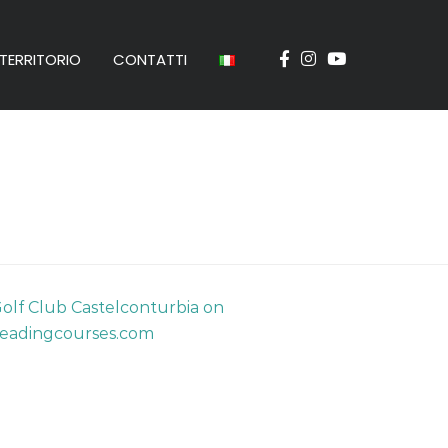
TERRITORIO
CONTATTI
olf Club Castelconturbia on
eadingcourses.com