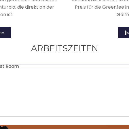
turbia, die direkt an der
Preis für die Greenfee i
en ist
Golfr
en
M
ARBEITSZEITEN
st Room