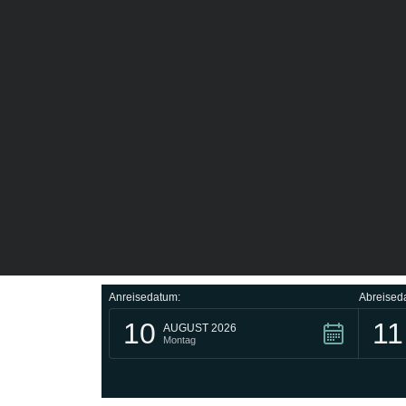
Anreisedatum:
Abreised
10
11
AUGUST 2026
Montag