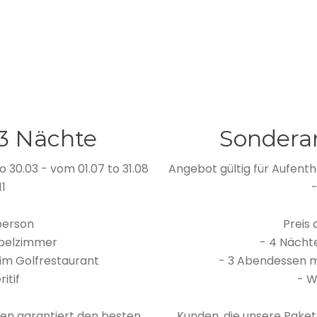
3 Nächte
Sondera
o 30.03 - vom 01.07 to 31.08
Angebot gültig für Aufentha
11
-
person
Preis
ppelzimmer
- 4 Nächt
im Golfrestaurant
- 3 Abendessen m
itif
- W
ten garantiert den besten
Kunden, die unsere Paket