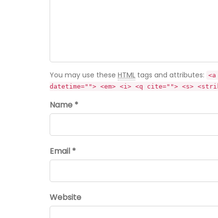
You may use these
HTML
tags and attributes:
<a
datetime=""> <em> <i> <q cite=""> <s> <stri
Name *
Email *
Website