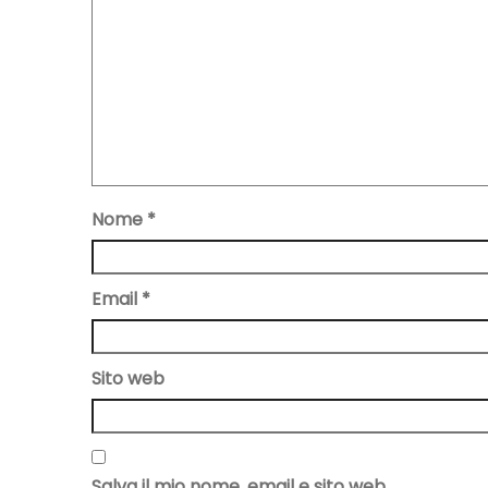
Nome
*
Email
*
Sito web
Salva il mio nome, email e sito web