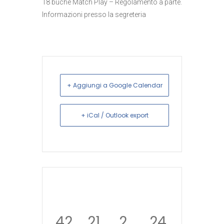
18 buche Match Play – Regolamento a parte.
Informazioni presso la segreteria
+ Aggiungi a Google Calendar
+ iCal / Outlook export
42
21
2
24