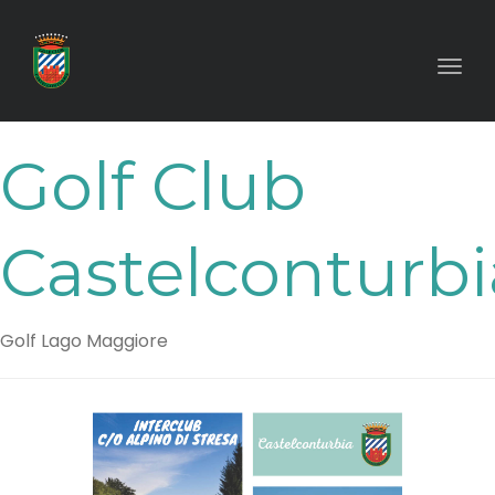
Toggl
Golf Club
Castelconturbi
Golf Lago Maggiore